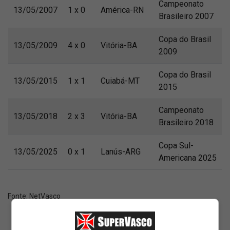
Campeonato
13/05/2007
1 x 0
América-RN
Brasileiro 2007
Copa do Brasil
13/05/2009
4 x 0
Vitória-BA
2009
Copa do Brasil
13/05/2015
1 x 1
Cuiabá-MT
2015
Campeonato
13/05/2018
2 x 3
Vitória-BA
Brasileiro 2018
Copa Sul-
13/05/2025
0 x 1
Lanús-ARG
Americana 2025
Fonte:
NetVasco