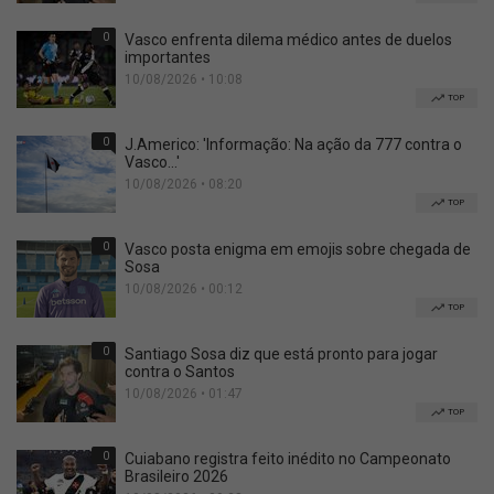
0
Vasco enfrenta dilema médico antes de duelos
importantes
10/08/2026 • 10:08
TOP
0
J.Americo: 'Informação: Na ação da 777 contra o
Vasco...'
10/08/2026 • 08:20
TOP
0
Vasco posta enigma em emojis sobre chegada de
Sosa
10/08/2026 • 00:12
TOP
0
Santiago Sosa diz que está pronto para jogar
contra o Santos
10/08/2026 • 01:47
TOP
0
Cuiabano registra feito inédito no Campeonato
Brasileiro 2026