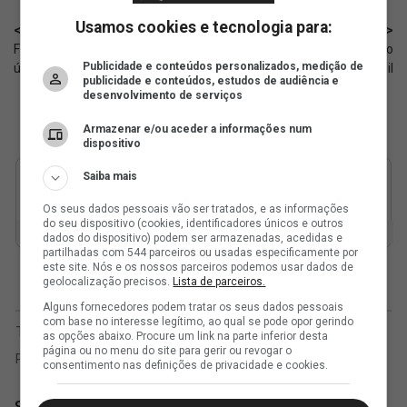
Usamos cookies e tecnologia para:
< Anterior
Próximo >
Futsal: Resultados do Vasco na
Rival: Internacional derrota o
Publicidade e conteúdos personalizados, medição de
última terça-feira (12/05)
Athletic pela Copa do Brasil
publicidade e conteúdos, estudos de audiência e
desenvolvimento de serviços
Armazenar e/ou aceder a informações num
dispositivo
Saiba mais
Os seus dados pessoais vão ser tratados, e as informações
do seu dispositivo (cookies, identificadores únicos e outros
dados do dispositivo) podem ser armazenadas, acedidas e
partilhadas com 544 parceiros ou usadas especificamente por
este site. Nós e os nossos parceiros podemos usar dados de
geolocalização precisos.
Lista de parceiros.
Alguns fornecedores podem tratar os seus dados pessoais
com base no interesse legítimo, ao qual se pode opor gerindo
as opções abaixo. Procure um link na parte inferior desta
página ou no menu do site para gerir ou revogar o
consentimento nas definições de privacidade e cookies.
SuperVasco