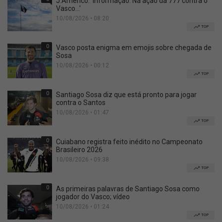
J.Americo: 'Informação: Na ação da 777 contra o
Vasco...'
10/08/2026 • 08:20
TOP
0
Vasco posta enigma em emojis sobre chegada de
Sosa
10/08/2026 • 00:12
TOP
0
Santiago Sosa diz que está pronto para jogar
contra o Santos
10/08/2026 • 01:47
TOP
0
Cuiabano registra feito inédito no Campeonato
Brasileiro 2026
10/08/2026 • 09:38
TOP
0
As primeiras palavras de Santiago Sosa como
jogador do Vasco; vídeo
10/08/2026 • 01:24
TOP