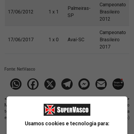
Campeonato
Palmeiras-
17/06/2012
1 x 1
Brasileiro
SP
2012
Campeonato
17/06/2017
1 x 0
Avaí-SC
Brasileiro
2017
Fonte:
NetVasco
< Anterior
Próximo >
Mbappé supera Ademir e se
Agenda de transmissões do
torna o 8º jogador com mais gols
Vasco nesta quarta
em Copas
(17/06/2026)
Usamos cookies e tecnologia para: