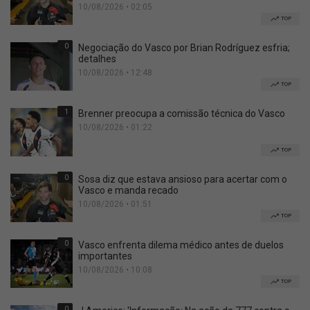
10/08/2026 • 02:05
TOP
0
Negociação do Vasco por Brian Rodríguez esfria;
detalhes
10/08/2026 • 12:48
TOP
1
Brenner preocupa a comissão técnica do Vasco
10/08/2026 • 01:22
TOP
0
Sosa diz que estava ansioso para acertar com o
Vasco e manda recado
10/08/2026 • 01:51
TOP
0
Vasco enfrenta dilema médico antes de duelos
importantes
10/08/2026 • 10:08
TOP
0