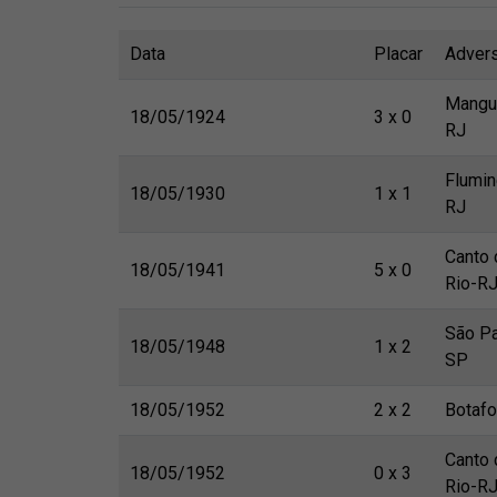
Data
Placar
Advers
Mangu
18/05/1924
3 x 0
RJ
Flumi
18/05/1930
1 x 1
RJ
Canto 
18/05/1941
5 x 0
Rio-R
São Pa
18/05/1948
1 x 2
SP
18/05/1952
2 x 2
Botaf
Canto 
18/05/1952
0 x 3
Rio-R