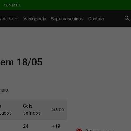
CONTATO
ividade
Vaskipédia
Supervascaínos
Contato
 em 18/05
maio:
s
Gols
Saldo
cados
sofridos
24
+19