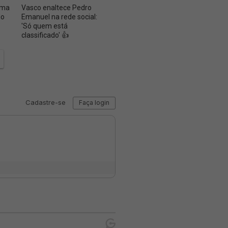
uma
Vasco enaltece Pedro
Em 10 meses, Vasco tem
Desfe
do
Emanuel na rede social:
quatro vitórias contra o
do Am
'Só quem está
Zubeldía 👟
positi
classificado' 👍