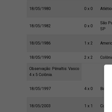
18/05/1980
0 x 0
Atléti
São Pa
18/05/1982
0 x 0
SP
18/05/1986
1 x 2
Ameri
18/05/1990
2 x 2
Colôni
Observação: Pênaltis: Vasco
4 x 5 Colônia.
18/05/1997
4 x 0
Bangu
18/05/2003
1 x 1
Coriti