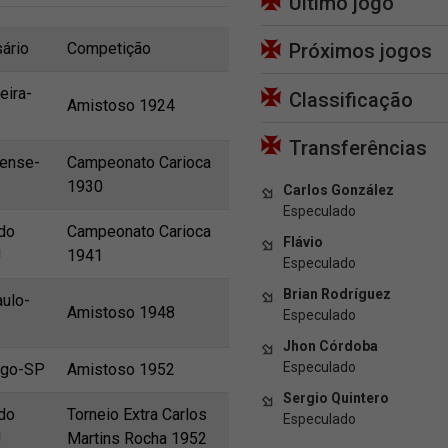
Último jogo
ário
Competição
Próximos jogos
eira-
Classificação
Amistoso 1924
Transferências
nense-
Campeonato Carioca
1930
Carlos González
Especulado
do
Campeonato Carioca
Flávio
J
1941
Especulado
Brian Rodríguez
ulo-
Amistoso 1948
Especulado
Jhon Córdoba
Especulado
ogo-SP
Amistoso 1952
Sergio Quintero
do
Torneio Extra Carlos
Especulado
J
Martins Rocha 1952