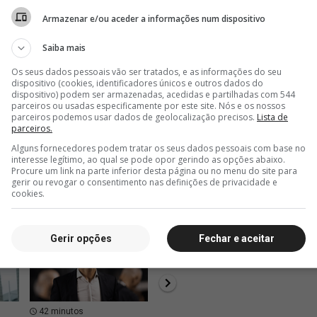
Armazenar e/ou aceder a informações num dispositivo
SC
Copa do Brasil 2011
Saiba mais
rense-
Amistoso 2013
Os seus dados pessoais vão ser tratados, e as informações do seu
dispositivo (cookies, identificadores únicos e outros dados do
dispositivo) podem ser armazenadas, acedidas e partilhadas com 544
L
Copa do Brasil 2016
parceiros ou usadas especificamente por este site. Nós e os nossos
parceiros podemos usar dados de geolocalização precisos.
Lista de
parceiros.
Alguns fornecedores podem tratar os seus dados pessoais com base no
interesse legítimo, ao qual se pode opor gerindo as opções abaixo.
Procure um link na parte inferior desta página ou no menu do site para
gerir ou revogar o consentimento nas definições de privacidade e
cookies.
Gerir opções
Fechar e aceitar
42 minutos
1 hora, 3 minutos
1 hor