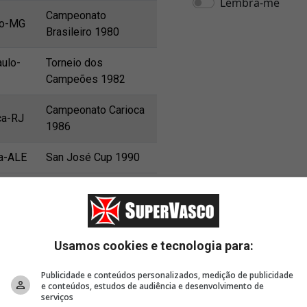
Campeonato
co-MG
Brasileiro 1980
ulo-
Torneio dos
Campeões 1982
Campeonato Carioca
ca-RJ
1986
a-ALE
San José Cup 1990
Campeonato Carioca
-RJ
Usamos cookies e tecnologia para:
1997
Publicidade e conteúdos personalizados, medição de publicidade
Campeonato
e conteúdos, estudos de audiência e desenvolvimento de
ba-PR
serviços
Brasileiro 2003