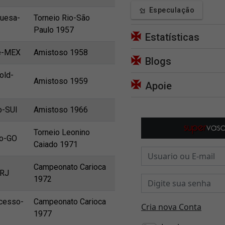
Especulação
guesa-
Torneio Rio-São
Paulo 1957
Estatísticas
te-MEX
Amistoso 1958
Blogs
old-
Amistoso 1959
Apoie
o-SUI
Amistoso 1966
Torneio Leonino
co-GO
Caiado 1971
Campeonato Carioca
-RJ
1972
cesso-
Campeonato Carioca
1977