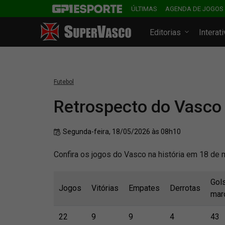
ÚLTIMAS
AGENDA DE JOGOS
Editorias
Interat
Futebol
Retrospecto do Vasco
Segunda-feira, 18/05/2026 às 08h10
Confira os jogos do Vasco na história em 18 de 
Gol
Jogos
Vitórias
Empates
Derrotas
mar
22
9
9
4
43