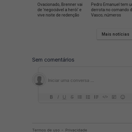
Ovacionado, Brenner vai
Pedro Emanuel tem 
de 'negociável a herói' e
derrota no comando 
vive noite de redenção
Vasco; números
Mais notícias