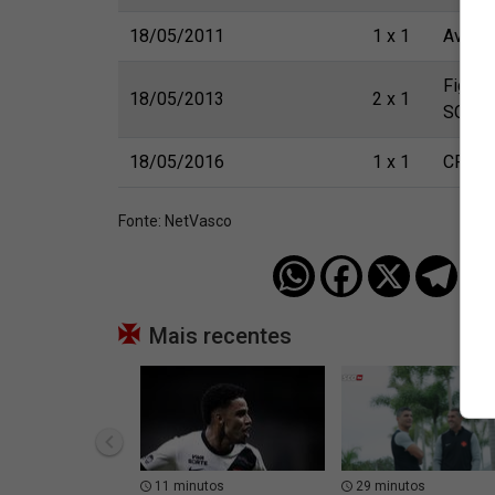
18/05/2011
1 x 1
Avaí-
Figuei
18/05/2013
2 x 1
SC
18/05/2016
1 x 1
CRB-A
Fonte:
NetVasco
Mais recentes
11 minutos
29 minutos