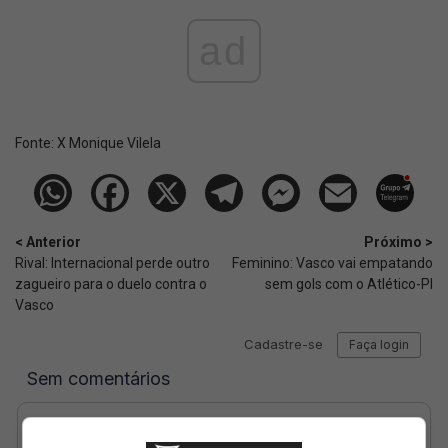
ad
Fonte:
X Monique Vilela
< Anterior
Próximo >
Rival: Internacional perde outro
Feminino: Vasco vai empatando
zagueiro para o duelo contra o
sem gols com o Atlético-PI
Vasco