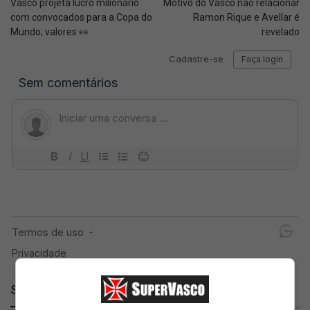
Vasco projeta lucro milionário
Motivo do Vasco não relacionar
com convocados para a Copa do
Ramon Rique e Avellar é
Mundo; valores 👀
revelado
SuperVasco