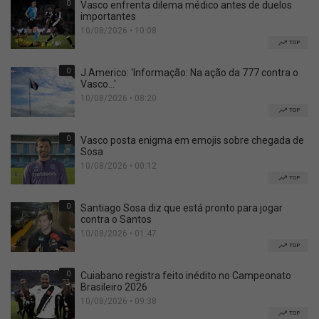
0
Vasco enfrenta dilema médico antes de duelos
importantes
10/08/2026 • 10:08
TOP
0
J.Americo: 'Informação: Na ação da 777 contra o
Vasco...'
10/08/2026 • 08:20
TOP
0
Vasco posta enigma em emojis sobre chegada de
Sosa
10/08/2026 • 00:12
TOP
0
Santiago Sosa diz que está pronto para jogar
contra o Santos
10/08/2026 • 01:47
TOP
0
Cuiabano registra feito inédito no Campeonato
Brasileiro 2026
10/08/2026 • 09:38
TOP