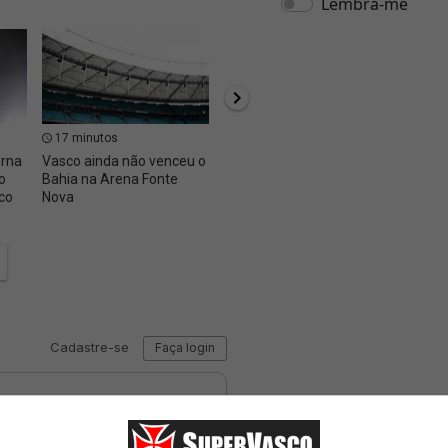
17 minutos
20 minutos
26 m
orna
Vasco ainda não venceu o
Justiça exige assembleia
Facund
o
Bahia na Arena Fonte
e ajustes na Vasco SAF
reforç
co
Nova
César 