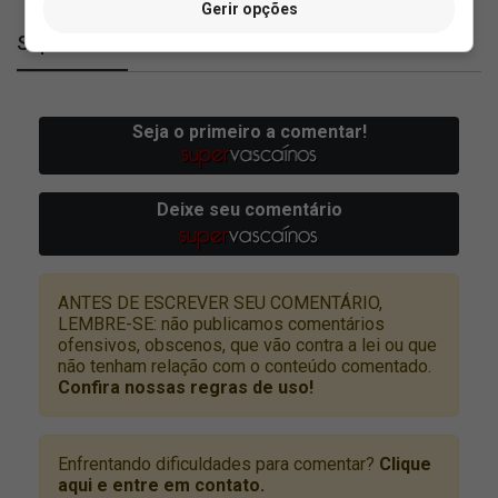
Gerir opções
SuperVasco