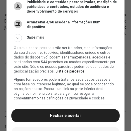
Publicidade e conteúdos personalizados, medição de
publicidade e conteúdos, estudos de audiência e
desenvolvimento de serviços
< Anterior
Próximo >
Defesa jurídica da recuperação
Corujão Vascaíno: Negociação
Armazenar e/ou aceder a informações num
judicial do Vasco sofre mudança
dispositivo
para pagamento da multa do
Seabra avançou
Saiba mais
Os seus dados pessoais vão ser tratados, e as informações
do seu dispositivo (cookies, identificadores únicos e outros
dados do dispositivo) podem ser armazenadas, acedidas e
partilhadas com 544 parceiros ou usadas especificamente por
este site. Nós e os nossos parceiros podemos usar dados de
geolocalização precisos.
Lista de parceiros.
Alguns fornecedores podem tratar os seus dados pessoais
com base no interesse legítimo, ao qual se pode opor gerindo
as opções abaixo. Procure um link na parte inferior desta
página ou no menu do site para gerir ou revogar o
consentimento nas definições de privacidade e cookies.
Fechar e aceitar