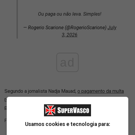
Ou paga ou não leva. Simples!
— Rogerio Scarione (@RogerioScarione)
July
3, 2026
ad
Segundo a jornalista Nadja Mauad,
o pagamento da multa
rescisória será feito, mesmo que seja pelo empresário ou
pelo treinador
.
Fonte:
SuperVasco‎‎‎‎‎‎
Usamos cookies e tecnologia para: