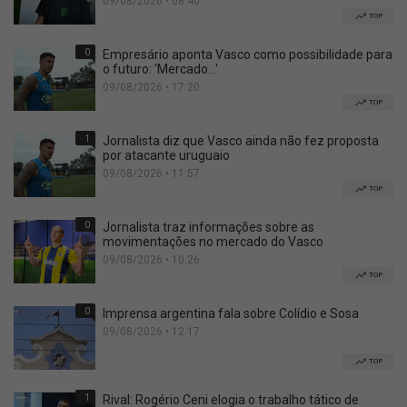
09/08/2026 • 08:40
TOP
0
Empresário aponta Vasco como possibilidade para
o futuro: 'Mercado...'
09/08/2026 • 17:20
TOP
1
Jornalista diz que Vasco ainda não fez proposta
por atacante uruguaio
09/08/2026 • 11:57
TOP
0
Jornalista traz informações sobre as
movimentações no mercado do Vasco
09/08/2026 • 10:26
TOP
0
Imprensa argentina fala sobre Colídio e Sosa
09/08/2026 • 12:17
TOP
1
Rival: Rogério Ceni elogia o trabalho tático de