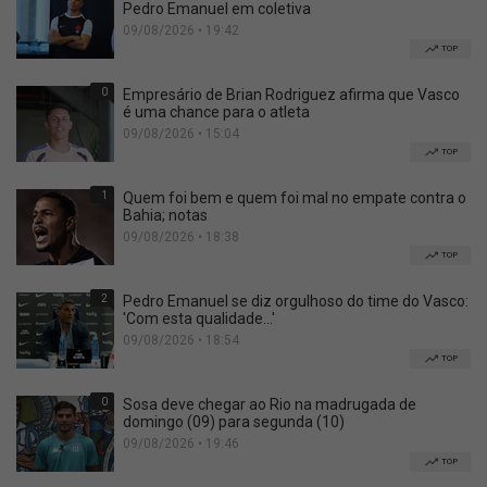
Pedro Emanuel em coletiva
09/08/2026 • 19:42
TOP
0
Empresário de Brian Rodriguez afirma que Vasco
é uma chance para o atleta
09/08/2026 • 15:04
TOP
1
Quem foi bem e quem foi mal no empate contra o
Bahia; notas
09/08/2026 • 18:38
TOP
2
Pedro Emanuel se diz orgulhoso do time do Vasco:
'Com esta qualidade...'
09/08/2026 • 18:54
TOP
0
Sosa deve chegar ao Rio na madrugada de
domingo (09) para segunda (10)
09/08/2026 • 19:46
TOP