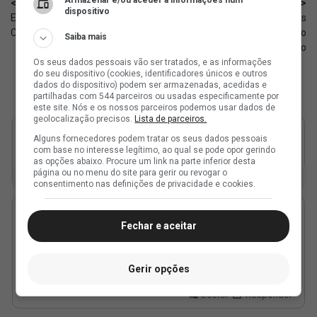
Armazenar e/ou aceder a informações num
< Anterior
Próximo >
dispositivo
Ex-Vasco, Nenê estreia na
Sub-17: Grandes avançam às
CazeTV como comentarista
semifinais do Carioca; Vasco
Saiba mais
enfrenta o Botafogo
Os seus dados pessoais vão ser tratados, e as informações
do seu dispositivo (cookies, identificadores únicos e outros
dados do dispositivo) podem ser armazenadas, acedidas e
partilhadas com 544 parceiros ou usadas especificamente por
este site. Nós e os nossos parceiros podemos usar dados de
geolocalização precisos.
Lista de parceiros.
Alguns fornecedores podem tratar os seus dados pessoais
com base no interesse legítimo, ao qual se pode opor gerindo
as opções abaixo. Procure um link na parte inferior desta
página ou no menu do site para gerir ou revogar o
consentimento nas definições de privacidade e cookies.
Fechar e aceitar
Gerir opções