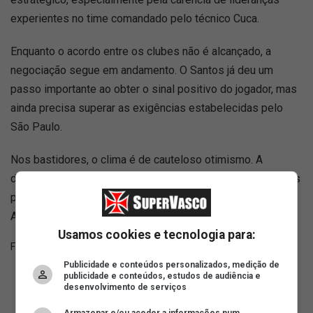
experientes no time comandado pelo técnico Cuca.
Enquanto o acordo entre os clubes não é alcançado, a
negociação segue em andamento. O Santos já deu um
passo importante ao obter o sinal positivo do jogador, mas
ainda precisa superar as exigências estabelecidas pelo
São Paulo.
Nos bastidores, o clima é de cauteloso otimismo. A
diretoria santista acredita que a boa relação entre as partes
pode facilitar as tratativas e aumentar as chances de
Arboleda vestir a camisa alvinegra ainda nesta temporada.
Usamos cookies e tecnologia para:
Fonte:
RTI Esporte
Publicidade e conteúdos personalizados, medição de
publicidade e conteúdos, estudos de audiência e
desenvolvimento de serviços