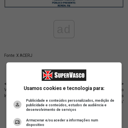
ad
Fonte:
X ACERJ
< Anterior
Próximo >
Usamos cookies e tecnologia para:
Vasco vai perdendo para o
'Poucas vezes vi um zagueiro
Internacional no Beira-Rio
ser tão dominado nas
Publicidade e conteúdos personalizados, medição de
antecipações'
publicidade e conteúdos, estudos de audiência e
desenvolvimento de serviços
Armazenar e/ou aceder a informações num
dispositivo