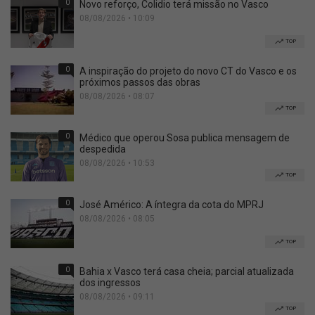
0
Novo reforço, Colidio terá missão no Vasco
08/08/2026 • 10:09
TOP
0
A inspiração do projeto do novo CT do Vasco e os
próximos passos das obras
08/08/2026 • 08:07
TOP
0
Médico que operou Sosa publica mensagem de
despedida
08/08/2026 • 10:53
TOP
0
José Américo: A íntegra da cota do MPRJ
08/08/2026 • 08:05
TOP
0
Bahia x Vasco terá casa cheia; parcial atualizada
dos ingressos
08/08/2026 • 09:11
TOP