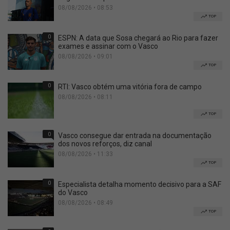
08/08/2026 • 08:53
TOP
0
ESPN: A data que Sosa chegará ao Rio para fazer
exames e assinar com o Vasco
08/08/2026 • 09:01
TOP
0
RTI: Vasco obtém uma vitória fora de campo
08/08/2026 • 08:11
TOP
0
Vasco consegue dar entrada na documentação
dos novos reforços, diz canal
08/08/2026 • 11:33
TOP
0
Especialista detalha momento decisivo para a SAF
do Vasco
08/08/2026 • 08:49
TOP