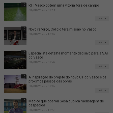
0
RTI: Vasco obtém uma vitória fora de campo
08/08/2026 • 08:11
TOP
0
Novo reforço, Colidio terá missão no Vasco
08/08/2026 • 10:09
TOP
0
Especialista detalha momento decisivo para a SAF
do Vasco
08/08/2026 • 08:49
TOP
0
A inspiração do projeto do novo CT do Vasco e os
próximos passos das obras
08/08/2026 • 08:07
TOP
0
Médico que operou Sosa publica mensagem de
despedida
08/08/2026 • 10:53