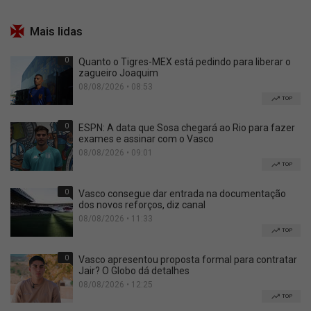
Mais lidas
0
Quanto o Tigres-MEX está pedindo para liberar o
zagueiro Joaquim
08/08/2026 • 08:53
TOP
0
ESPN: A data que Sosa chegará ao Rio para fazer
exames e assinar com o Vasco
08/08/2026 • 09:01
TOP
0
Vasco consegue dar entrada na documentação
dos novos reforços, diz canal
08/08/2026 • 11:33
TOP
0
Vasco apresentou proposta formal para contratar
Jair? O Globo dá detalhes
08/08/2026 • 12:25
TOP