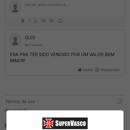
SuperVasco