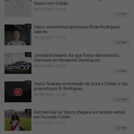
Vasco com Colidio
06/08/2026 • 08:00
TOP
0
Vasco aumenta proposta por Brian Rodríguez;
valores
06/08/2026 • 17:56
TOP
0
Jornalista italiano diz que Vasco demonstrou
interesse em Benjamín Domínguez
06/08/2026 • 10:26
TOP
0
Vasco finaliza contratação de Sosa e Colidio e faz
proposta por B. Rodrigues
06/08/2026 • 21:53
TOP
0
Germán Gárcia: Vasco chega a um acordo verbal
por Facundo Colidio
06/08/2026 • 19:17
TOP