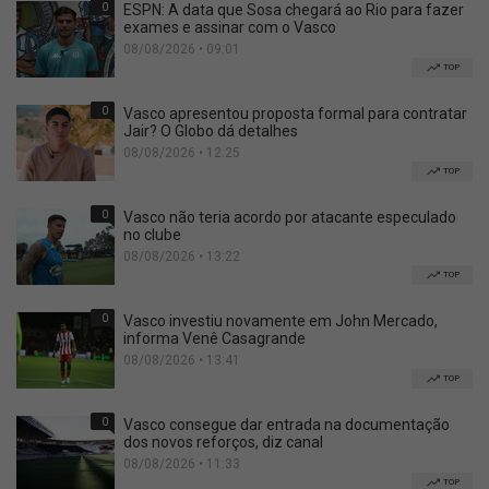
0
ESPN: A data que Sosa chegará ao Rio para fazer
exames e assinar com o Vasco
08/08/2026 • 09:01
TOP
0
Vasco apresentou proposta formal para contratar
Jair? O Globo dá detalhes
08/08/2026 • 12:25
TOP
0
Vasco não teria acordo por atacante especulado
no clube
08/08/2026 • 13:22
TOP
0
Vasco investiu novamente em John Mercado,
informa Venê Casagrande
08/08/2026 • 13:41
TOP
0
Vasco consegue dar entrada na documentação
dos novos reforços, diz canal
08/08/2026 • 11:33
TOP