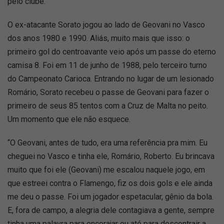
pelo clube.
O ex-atacante Sorato jogou ao lado de Geovani no Vasco
dos anos 1980 e 1990. Aliás, muito mais que isso: o
primeiro gol do centroavante veio após um passe do eterno
camisa 8. Foi em 11 de junho de 1988, pelo terceiro turno
do Campeonato Carioca. Entrando no lugar de um lesionado
Romário, Sorato recebeu o passe de Geovani para fazer o
primeiro de seus 85 tentos com a Cruz de Malta no peito.
Um momento que ele não esquece.
“O Geovani, antes de tudo, era uma referência pra mim. Eu
cheguei no Vasco e tinha ele, Romário, Roberto. Eu brincava
muito que foi ele (Geovani) me escalou naquele jogo, em
que estreei contra o Flamengo, fiz os dois gols e ele ainda
me deu o passe. Foi um jogador espetacular, gênio da bola.
E, fora de campo, a alegria dele contagiava a gente, sempre
tinha uma palavra para encorajar ou até para descontrair a