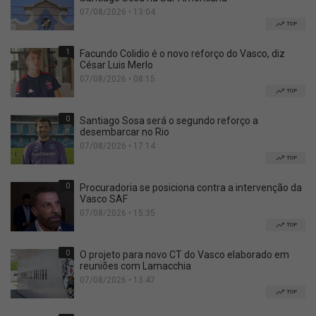
07/08/2026 • 13:04
TOP
1
Facundo Colidio é o novo reforço do Vasco, diz
César Luis Merlo
07/08/2026 • 08:15
TOP
0
Santiago Sosa será o segundo reforço a
desembarcar no Rio
07/08/2026 • 17:14
TOP
0
Procuradoria se posiciona contra a intervenção da
Vasco SAF
07/08/2026 • 15:35
TOP
0
O projeto para novo CT do Vasco elaborado em
reuniões com Lamacchia
07/08/2026 • 13:47
TOP