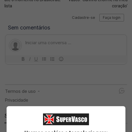
lista
coração'
SuperVasco