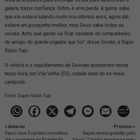
galera, trazer confiança. Enfim, é uma perda. A gente sabe
que ele estava lutando muito nos últimos anos, agora até
estava um pouquinho melhor, mas Deus sabe todas as
coisas. Acho que gente vai ficar saudade do companheiro,
do amigo, do grande jogador que foi”, disse Sorato, à Super
Rádio Tupi.
O velório e o sepultamento de Geovani acontecem nesta
terça-feira, em Vila Velha (ES), cidade natal do ex-meio-
campista.
Fonte:
Super Rádio Tupi
< Anterior
Próximo >
Vasco teve 3 cartões vermelhos
Rayan revela gratidão pelo
até o momento no Brasileirão;
Vasco: 'Carinho enorme no meu