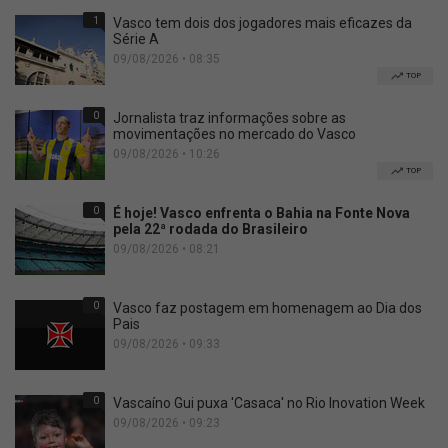
1
Vasco tem dois dos jogadores mais eficazes da
Série A
09/08/2026 • 08:35
TOP
0
Jornalista traz informações sobre as
movimentações no mercado do Vasco
09/08/2026 • 10:26
TOP
0
É hoje! Vasco enfrenta o Bahia na Fonte Nova
pela 22ª rodada do Brasileiro
09/08/2026 • 08:21
0
Vasco faz postagem em homenagem ao Dia dos
Pais
09/08/2026 • 09:33
0
Vascaíno Gui puxa 'Casaca' no Rio Inovation Week
09/08/2026 • 09:23