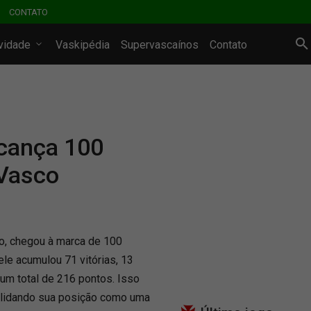
CONTATO
ividade
Vaskipédia
Supervascaínos
Contato
lcança 100
Vasco
co, chegou à marca de 100
ele acumulou 71 vitórias, 13
um total de 216 pontos. Isso
olidando sua posição como uma