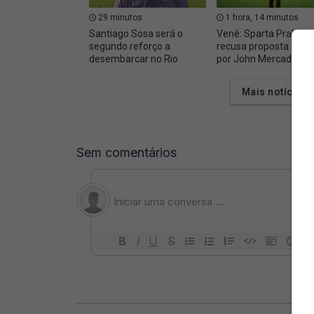
29 minutos
1 hora, 14 minutos
Santiago Sosa será o
Venê: Sparta Praha
segundo reforço a
recusa proposta do V
desembarcar no Rio
por John Mercado
Mais notícias