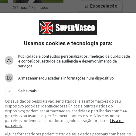
Especulação
1 hora, 17 minutos
1 hora, 20 minutos
1 hor
VascoTV lança o 11º
Jogadores não
Globo 
asco
episódio do quadro Crias
aproveitados devem ser
reperc
Estatísticas
da Colina
negociados nesta janela
Colidio
Blogs
Usamos cookies e tecnologia para:
Apoie
Publicidade e conteúdos personalizados, medição de publicidade
e conteúdos, estudos de audiência e desenvolvimento de
serviços
Armazenar e/ou aceder a informações num dispositivo
Saiba mais
Os seus dados pessoais vão ser tratados, e as informações do seu
dispositivo (cookies, identificadores únicos e outros dados do
dispositivo) podem ser armazenadas, acedidas e partilhadas com 544
parceiros ou usadas especificamente por este site. Nós e os nossos
parceiros podemos usar dados de geolocalização precisos.
Lista de
parceiros.
Alguns fornecedores podem tratar os seus dados pessoais com base no