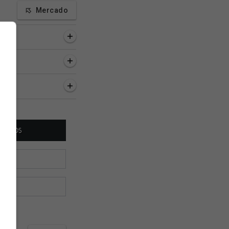
Mercado
a, 36 minutos
1 hora, 54 minutos
2 horas, 1 minuto
Esporte RJ
Venê: Dirigente do Racing
Sub-18: Vasco venc
ute chegada de
confirma que Sosa está
APG e avança de fa
 ao Rio; vídeo 📺
liberado para viajar 🚨
Copa M2