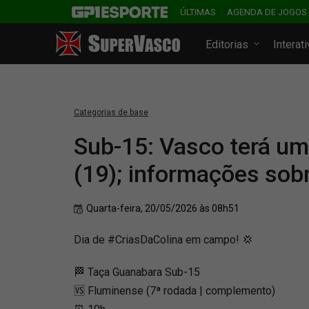
ÚLTIMAS
AGENDA DE JOGOS
Editorias
Interat
Categorias de base
Sub-15: Vasco terá um
(19); informações sob
Quarta-feira, 20/05/2026 às 08h51
Dia de #CriasDaColina em campo! 💢
🏁 Taça Guanabara Sub-15
🆚 Fluminense (7ª rodada | complemento)