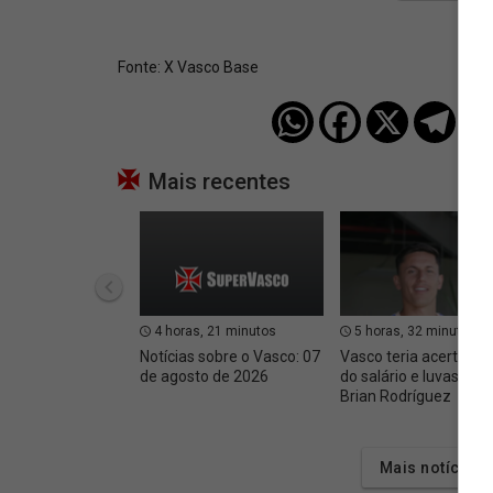
Fonte:
X Vasco Base
Mais recentes
4 horas, 21 minutos
5 horas, 32 minutos
Notícias sobre o Vasco: 07
Vasco teria acertado 
de agosto de 2026
do salário e luvas com
Brian Rodríguez
Mais notícias