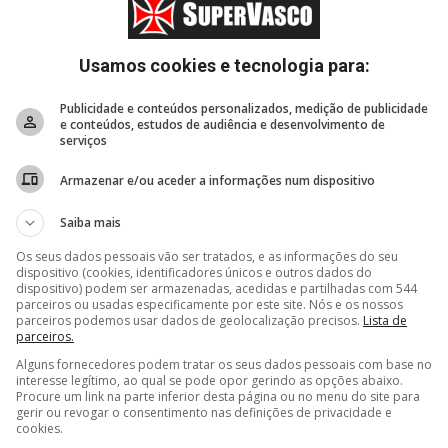
Usamos cookies e tecnologia para:
Publicidade e conteúdos personalizados, medição de publicidade
e conteúdos, estudos de audiência e desenvolvimento de
serviços
Armazenar e/ou aceder a informações num dispositivo
Saiba mais
Os seus dados pessoais vão ser tratados, e as informações do seu
dispositivo (cookies, identificadores únicos e outros dados do
dispositivo) podem ser armazenadas, acedidas e partilhadas com 544
5 horas, 34 minutos
5 horas, 41 minutos
6 hor
parceiros ou usadas especificamente por este site. Nós e os nossos
parceiros podemos usar dados de geolocalização precisos.
Lista de
valor
SIte Oficial: Vasco estreia
Site Oficial: Vasco firma
Basque
parceiros.
no Carioca Sub-20 neste
contrato de formação
Cassia
sábado
com Isaac Bremer,
do Vas
Alguns fornecedores podem tratar os seus dados pessoais com base no
do Sub-14
NBB
interesse legítimo, ao qual se pode opor gerindo as opções abaixo.
Procure um link na parte inferior desta página ou no menu do site para
gerir ou revogar o consentimento nas definições de privacidade e
cookies.