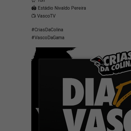
⏰ 10h
🏟️ Estádio Nivaldo Pereira
📺 VascoTV
#CriasDaColina
#VascoDaGama