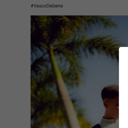
#VascoDaGama