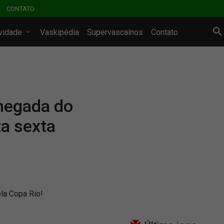
CONTATO
ividade
Vaskipédia
Supervascaínos
Contato
hegada do
ta sexta
ela Copa Rio!