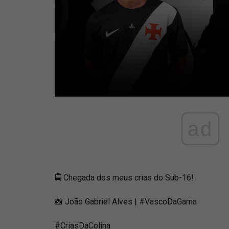
ad
🚍 Chegada dos meus crias do Sub-16!
📸 João Gabriel Alves | #VascoDaGama
#CriasDaColina