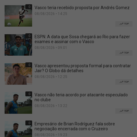
0
Vasco teria recebido proposta por Andrés Gomez
08/08/2026 • 14:25
TOP
0
ESPN: A data que Sosa chegará ao Rio para fazer
exames e assinar com o Vasco
08/08/2026 • 09:01
TOP
0
Vasco apresentou proposta formal para contratar
Jair? O Globo dá detalhes
08/08/2026 • 12:25
TOP
0
Vasco não teria acordo por atacante especulado
no clube
08/08/2026 • 13:22
TOP
0
Empresário de Brian Rodríguez fala sobre
negociação encerrada com o Cruzeiro
08/08/2026 • 19:23