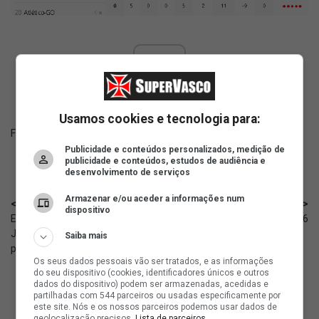
ad
Usamos cookies e tecnologia para:
Fonte:
SuperVasco‎‎‎‎‎‎
Publicidade e conteúdos personalizados, medição de
publicidade e conteúdos, estudos de audiência e
desenvolvimento de serviços
Armazenar e/ou aceder a informações num
< Anterior
Próximo >
dispositivo
Expectativa é que o Tribunal de
Retrospecto do Vasco em 30/06
Justiça analise o recurso nos
Saiba mais
próximos dias
Os seus dados pessoais vão ser tratados, e as informações
do seu dispositivo (cookies, identificadores únicos e outros
dados do dispositivo) podem ser armazenadas, acedidas e
partilhadas com 544 parceiros ou usadas especificamente por
este site. Nós e os nossos parceiros podemos usar dados de
geolocalização precisos.
Lista de parceiros.