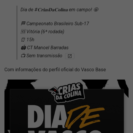
Dia de #𝐂𝐫𝐢𝐚𝐬𝐃𝐚𝐂𝐨𝐥𝐢𝐧𝐚 em campo! 🤩
🏁 Campeonato Brasileiro Sub-17
🆚 Vitória (6ª rodada)
⏰ 15h
🏟️ CT Manoel Barradas
📺 Sem transmissão
Com informações do perfil oficial do Vasco Base