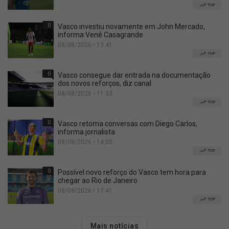
TOP
0
Vasco investiu novamente em John Mercado,
informa Venê Casagrande
08/08/2026 • 13:41
TOP
0
Vasco consegue dar entrada na documentação
dos novos reforços, diz canal
08/08/2026 • 11:33
TOP
0
Vasco retoma conversas com Diego Carlos,
informa jornalista
08/08/2026 • 14:05
TOP
0
Possível novo reforço do Vasco tem hora para
chegar ao Rio de Janeiro
08/08/2026 • 17:41
TOP
Mais notícias