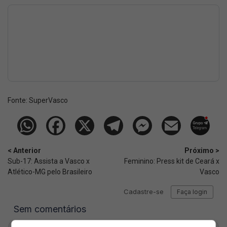
Fonte:
SuperVasco‎‎‎‎‎‎
< Anterior
Próximo >
Sub-17: Assista a Vasco x
Feminino: Press kit de Ceará x
Atlético-MG pelo Brasileiro
Vasco