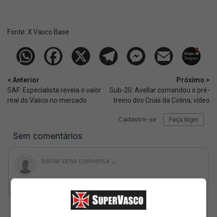
Fonte:
X Vasco Base
< Anterior
Próximo >
SAF: Especialista revela o valor
Sub-20: Avellar comandou o pré-
real do Vasco no mercado
treino dos Crias da Colina; vídeo