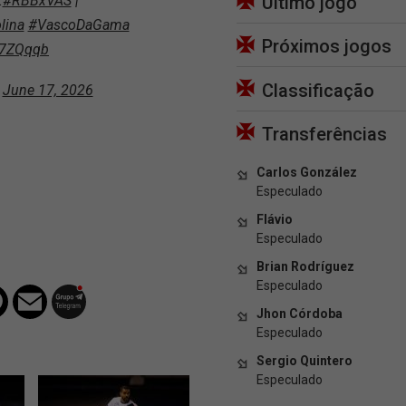
.
#RBBxVAS
|
Último jogo
lina
#VascoDaGama
Próximos jogos
O7ZQqqb
Classificação
)
June 17, 2026
Transferências
Carlos González
Especulado
Flávio
Especulado
Brian Rodríguez
Especulado
Jhon Córdoba
Especulado
Sergio Quintero
Especulado