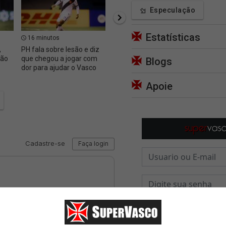
Especulação
Estatísticas
16 minutos
17 minutos
19 m
,
PH fala sobre lesão e diz
Melhores momentos da
Notíci
ção
que chegou a jogar com
vitória do Vasco contra o
de ago
Blogs
dor para ajudar o Vasco
Fluminense; assista 📺
Apoie