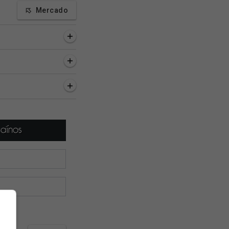
Mercado
inutos
20 minutos
23 minutos
as sobre o Vasco: 05
Vasco garante mais R$ 4
Números de Thiago
sto de 2026
milhões com classificação
Mendes contra o
na Copa do Brasil
Fluminense