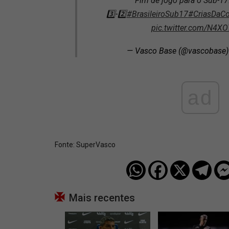
Fim de jogo para o Sub-17
3️⃣-2️⃣
#BrasileiroSub17
#CriasDaCo
pic.twitter.com/N4X
— Vasco Base (@vascobase
ad
Fonte:
SuperVasco‎‎‎‎‎‎
Mais recentes