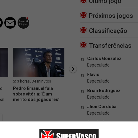
Último jogo
Próximos jogos
Classificação
Transferências
Carlos González
Especulado
Flávio
Especulado
3 horas, 34 minutos
3 horas, 37 minutos
3 hor
io
Pedro Emanuel fala
Brenner falou após vitória;
Assist
Brian Rodríguez
sobre vitória: 'É um
vídeo
coleti
Especulado
oal
mérito dos jogadores'
Emanu
classi
Jhon Córdoba
Especulado
Sergio Quintero
Especulado