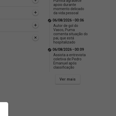
Pumita agradece
apoio durante
momento delicado
da vida pessoal
06/08/2026 • 00:06
Autor de gol do
Vasco, Puma
comenta situação do
pai, que está
hospitalizado
06/08/2026 • 00:09
Assista a entrevista
coletiva de Pedro
Emanuel após
classificação
as, 45 minutos
3 horas, 48 minutos
3 horas, 53 minutos
a a entrevista
Autor de gol do Vasco,
PH fala sobre lesão 
va de Pedro
Puma comenta situação
que chegou a jogar
Ver mais
el após
do pai, que está
dor para ajudar o V
ficação
hospitalizado