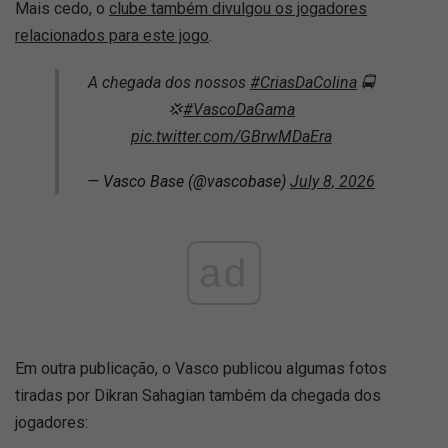
Mais cedo, o
clube também divulgou os jogadores
relacionados para este jogo
.
A chegada dos nossos
#CriasDaColina
🚍
💢
#VascoDaGama
pic.twitter.com/GBrwMDaEra
— Vasco Base (@vascobase)
July 8, 2026
ad
Em outra publicação, o Vasco publicou algumas fotos
tiradas por Dikran Sahagian também da chegada dos
jogadores: