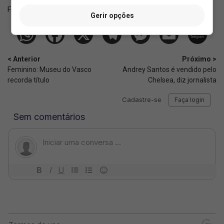
Fonte:
SuperVasco‎‎‎‎‎‎
Gerir opções
< Anterior
Próximo >
Feminino: Museu do Vasco
Andrey Santos é vendido pelo
recorda título
Chelsea, diz jornalista