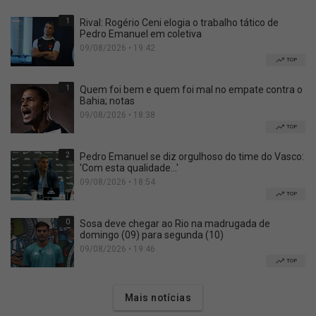
1
Rival: Rogério Ceni elogia o trabalho tático de
Pedro Emanuel em coletiva
09/08/2026 • 19:42
TOP
1
Quem foi bem e quem foi mal no empate contra o
Bahia; notas
09/08/2026 • 18:38
TOP
2
Pedro Emanuel se diz orgulhoso do time do Vasco:
'Com esta qualidade...'
09/08/2026 • 18:54
TOP
0
Sosa deve chegar ao Rio na madrugada de
domingo (09) para segunda (10)
09/08/2026 • 19:46
TOP
Mais notícias