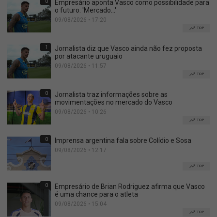
0
Empresário aponta Vasco como possibilidade para
o futuro: 'Mercado...'
09/08/2026 • 17:20
TOP
1
Jornalista diz que Vasco ainda não fez proposta
por atacante uruguaio
09/08/2026 • 11:57
TOP
0
Jornalista traz informações sobre as
movimentações no mercado do Vasco
09/08/2026 • 10:26
TOP
0
Imprensa argentina fala sobre Colídio e Sosa
09/08/2026 • 12:17
TOP
0
Empresário de Brian Rodriguez afirma que Vasco
é uma chance para o atleta
09/08/2026 • 15:04
TOP