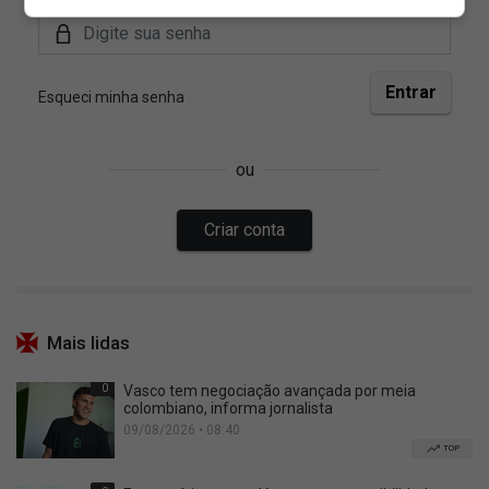
Mais lidas
0
Vasco tem negociação avançada por meia
colombiano, informa jornalista
09/08/2026 • 08:40
TOP