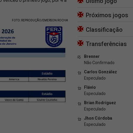
 venceu o primeiro jogo, por 4 a
Último jogo
Próximos jogos
FOTO: REPRODUÇÃO/EMERSON ROCHA
Classificação
Transferências
Brenner
Não Confirmado
Carlos González
Especulado
Flávio
Especulado
Brian Rodríguez
Especulado
Jhon Córdoba
Especulado