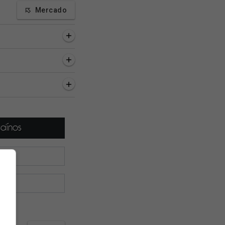
Mercado
a, 17 minutos
1 hora, 35 minutos
1 hora, 42 minutos
Esporte RJ
Venê: Dirigente do Racing
Sub-18: Vasco venc
ute chegada de
confirma que Sosa está
APG e avança de fa
 ao Rio; vídeo 📺
liberado para viajar 🚨
Copa M2