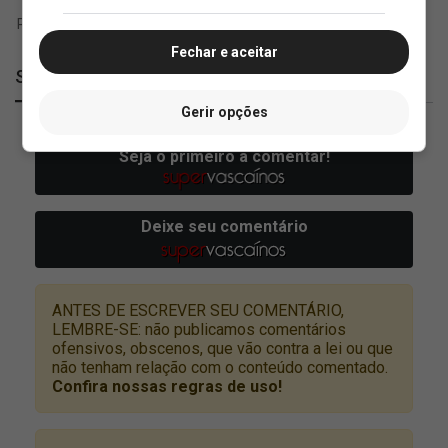
Fechar e aceitar
SuperVasco
Gerir opções