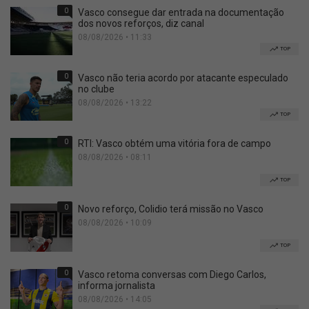
0
Vasco consegue dar entrada na documentação
dos novos reforços, diz canal
08/08/2026 • 11:33
TOP
0
Vasco não teria acordo por atacante especulado
no clube
08/08/2026 • 13:22
TOP
0
RTI: Vasco obtém uma vitória fora de campo
08/08/2026 • 08:11
TOP
0
Novo reforço, Colidio terá missão no Vasco
08/08/2026 • 10:09
TOP
0
Vasco retoma conversas com Diego Carlos,
informa jornalista
08/08/2026 • 14:05