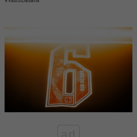
#VascoDaGama
ad