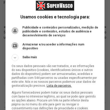
Fonte:
X Vasco Base
Usamos cookies e tecnologia para:
< Anterior
Próximo >
Publicidade e conteúdos personalizados, medição de
publicidade e conteúdos, estudos de audiência e
Sub-20: Vasco jogará com o
Saldivia bate no peito e aceita o
desenvolvimento de serviços
uniforme I contra o Santos
erro contra o Audax Italiano
Armazenar e/ou aceder a informações num
dispositivo
Saiba mais
Os seus dados pessoais vão ser tratados, e as informações
do seu dispositivo (cookies, identificadores únicos e outros
dados do dispositivo) podem ser armazenadas, acedidas e
partilhadas com 544 parceiros ou usadas especificamente por
este site. Nós e os nossos parceiros podemos usar dados de
geolocalização precisos.
Lista de parceiros.
Alguns fornecedores podem tratar os seus dados pessoais
com base no interesse legítimo, ao qual se pode opor gerindo
as opções abaixo. Procure um link na parte inferior desta
página ou no menu do site para gerir ou revogar o
consentimento nas definições de privacidade e cookies.