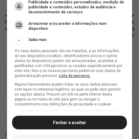
Publicidade e conteúdos personalizados, medição de
publicidade e conteúdos, estudos de audiência e
desenvolvimento de serviços
< Anterior
Próximo >
Rayan disputa vaga na seleção
Futebol Americano: Vasco vence
Armazenar e/ou aceder a informações num
após lesão de Raphinha
o Lizards pelo Regional de Flag
dispositivo
Sudeste
Saiba mais
Os seus dados pessoais vão ser tratados, e as informações
do seu dispositivo (cookies, identificadores únicos e outros
dados do dispositivo) podem ser armazenadas, acedidas e
partilhadas com 544 parceiros ou usadas especificamente por
este site. Nós e os nossos parceiros podemos usar dados de
geolocalização precisos.
Lista de parceiros.
Alguns fornecedores podem tratar os seus dados pessoais
com base no interesse legítimo, ao qual se pode opor gerindo
as opções abaixo. Procure um link na parte inferior desta
página ou no menu do site para gerir ou revogar o
consentimento nas definições de privacidade e cookies.
Fechar e aceitar