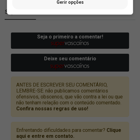
Gerir opções
SuperVasco