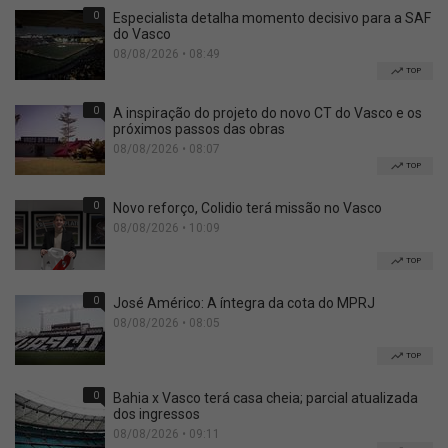
0
Especialista detalha momento decisivo para a SAF
do Vasco
08/08/2026 • 08:49
TOP
0
A inspiração do projeto do novo CT do Vasco e os
próximos passos das obras
08/08/2026 • 08:07
TOP
0
Novo reforço, Colidio terá missão no Vasco
08/08/2026 • 10:09
TOP
0
José Américo: A íntegra da cota do MPRJ
08/08/2026 • 08:05
TOP
0
Bahia x Vasco terá casa cheia; parcial atualizada
dos ingressos
08/08/2026 • 09:11