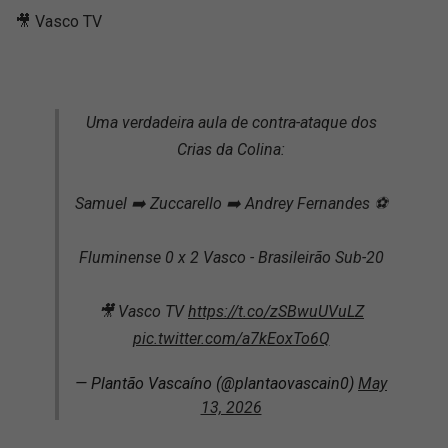
🎥 Vasco TV
Uma verdadeira aula de contra-ataque dos
Crias da Colina:
Samuel ➡️ Zuccarello ➡️ Andrey Fernandes ⚽
Fluminense 0 x 2 Vasco - Brasileirão Sub-20
🎥 Vasco TV
https://t.co/zSBwuUVuLZ
pic.twitter.com/a7kEoxTo6Q
— Plantão Vascaíno (@plantaovascain0)
May
13, 2026