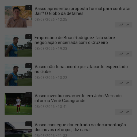
0
Vasco apresentou proposta formal para contratar
Jair? O Globo dá detalhes
08/08/2026 • 12:25
TOP
0
Empresário de Brian Rodríguez fala sobre
negociação encerrada com o Cruzeiro
08/08/2026 • 19:23
TOP
0
Vasco não teria acordo por atacante especulado
no clube
08/08/2026 • 13:22
TOP
0
Vasco investiu novamente em John Mercado,
informa Venê Casagrande
08/08/2026 • 13:41
TOP
0
Vasco consegue dar entrada na documentação
dos novos reforços, diz canal
08/08/2026 • 11:33