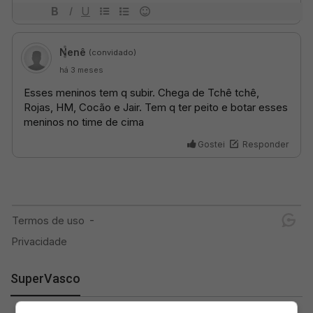
SuperVasco