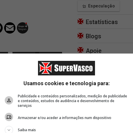
Especulação
Estatísticas
Blogs
Apoie
Usamos cookies e tecnologia para:
31 minutos
39 minutos
41 m
o em
Agenda de transmissões
'Pedro Emanuel foi a
Pedro
Publicidade e conteúdos personalizados, medição de publicidade
do Vasco nesta quinta
chave da vitória vascaína
elogia
e conteúdos, estudos de audiência e desenvolvimento de
(06/08/2026) 📺
no clássico?'
cara p
serviços
Vasco'
Armazenar e/ou aceder a informações num dispositivo
Saiba mais