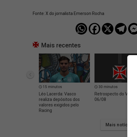
Fonte:
X do jornalista Emerson Rocha
Mais recentes
15 minutos
30 minutos
Léo Lacerda: Vasco
Retrospecto do Vasc
realiza depósitos dos
06/08
valores exigidos pelo
Racing
Mais notícias