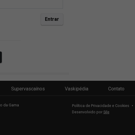
Supervascaínos
Vaskipédia
Contato
sco da Gama
Política de Privacidade e Cookies
•
Desenvolvido por
Sile