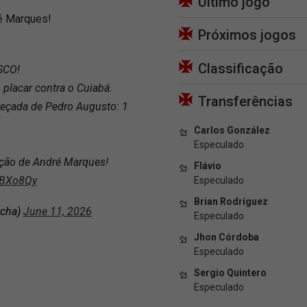
Último jogo
é Marques!
Próximos jogos
Classificação
SCO!
 placar contra o Cuiabá.
Transferências
eçada de Pedro Augusto: 1
Carlos González
Especulado
ção de André Marques!
Flávio
9BXo8Qy
Especulado
Brian Rodríguez
ocha)
June 11, 2026
Especulado
Jhon Córdoba
Especulado
Sergio Quintero
Especulado