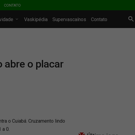
CONTATO
ividade
Vaskipédia
Supervascaínos
Contato
 abre o placar
ntra o Cuiabá. Cruzamento lindo
 a 0.