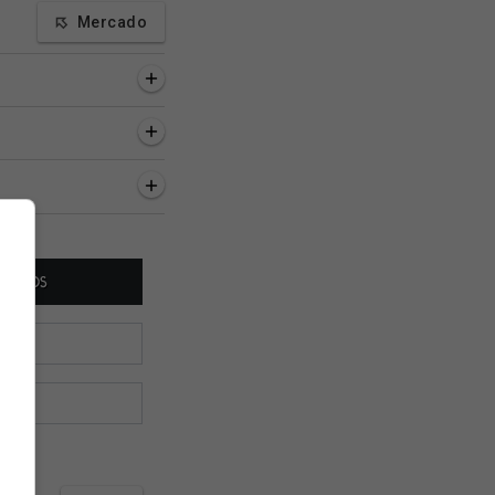
Mercado
inutos
45 minutos
49 minutos
 Emanuel é
Puma Rodríguez: 'Muitas
Cuiabano parabeni
do: 'Tem dado uma
emoções juntas. Estou
torcida vascaína e
ara esse time do
passando por um
provoca o Fluminen
momento...'
rede social