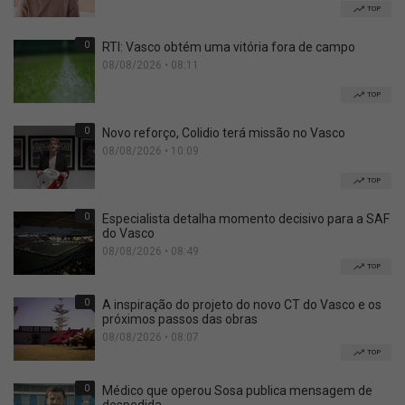
TOP
0
RTI: Vasco obtém uma vitória fora de campo
08/08/2026 • 08:11
TOP
0
Novo reforço, Colidio terá missão no Vasco
08/08/2026 • 10:09
TOP
0
Especialista detalha momento decisivo para a SAF
do Vasco
08/08/2026 • 08:49
TOP
0
A inspiração do projeto do novo CT do Vasco e os
próximos passos das obras
08/08/2026 • 08:07
TOP
0
Médico que operou Sosa publica mensagem de