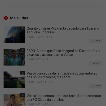
Mais lidas
0
Quanto o Tigres-MEX está pedindo para liberar o
zagueiro Joaquim
08/08/2026 • 08:53
TOP
0
ESPN: A data que Sosa chegará ao Rio para fazer
exames e assinar com o Vasco
08/08/2026 • 09:01
TOP
0
Vasco consegue dar entrada na documentação
dos novos reforços, diz canal
08/08/2026 • 11:33
TOP
0
Vasco apresentou proposta formal para contratar
Jair? O Globo dá detalhes
08/08/2026 • 12:25