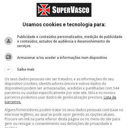
Usamos cookies e tecnologia para:
Publicidade e conteúdos personalizados, medição de publicidade
e conteúdos, estudos de audiência e desenvolvimento de
serviços
Armazenar e/ou aceder a informações num dispositivo
6 horas, 5 minutos
6 horas, 12 minutos
7 hor
Saiba mais
valor
SIte Oficial: Vasco estreia
Site Oficial: Vasco firma
Basque
no Carioca Sub-20 neste
contrato de formação
Cassia
Os seus dados pessoais vão ser tratados, e as informações do seu
sábado
com Isaac Bremer,
do Vas
dispositivo (cookies, identificadores únicos e outros dados do
do Sub-14
NBB
dispositivo) podem ser armazenadas, acedidas e partilhadas com 544
parceiros ou usadas especificamente por este site. Nós e os nossos
parceiros podemos usar dados de geolocalização precisos.
Lista de
parceiros.
Alguns fornecedores podem tratar os seus dados pessoais com base no
interesse legítimo, ao qual se pode opor gerindo as opções abaixo.
Procure um link na parte inferior desta página ou no menu do site para
gerir ou revogar o consentimento nas definições de privacidade e