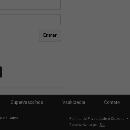
Supervascaínos
Vaskipédia
Contato
sco da Gama
Política de Privacidade e Cookies
•
Desenvolvido por
Sile