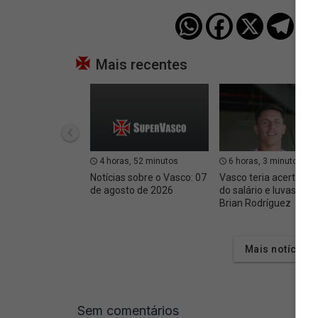
Mais recentes
4 horas, 52 minutos
6 horas, 3 minutos
Notícias sobre o Vasco: 07
Vasco teria acertado 
de agosto de 2026
do salário e luvas com
Brian Rodríguez
Mais notícias