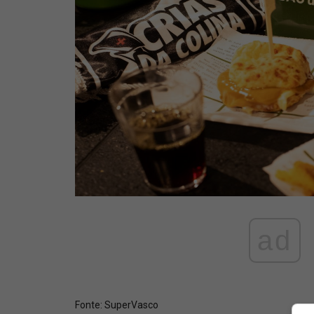
ad
Fonte:
SuperVasco‎‎‎‎‎‎