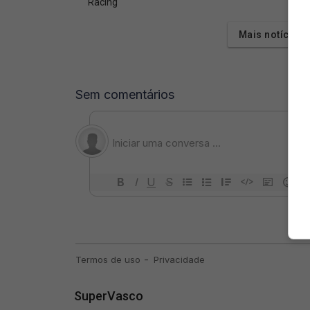
Racing
Mais notícias
SuperVasco