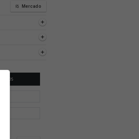
Mercado
inutos
48 minutos
52 minutos
 Emanuel é
Puma Rodríguez: 'Muitas
Cuiabano parabeni
do: 'Tem dado uma
emoções juntas. Estou
torcida vascaína e
ara esse time do
passando por um
provoca o Fluminen