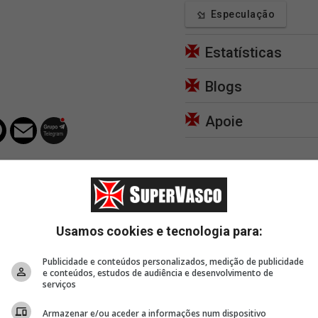
Especulação
Estatísticas
Blogs
Apoie
Usamos cookies e tecnologia para:
Publicidade e conteúdos personalizados, medição de publicidade
34 minutos
42 minutos
44 m
e conteúdos, estudos de audiência e desenvolvimento de
o em
Agenda de transmissões
'Pedro Emanuel foi a
Pedro
serviços
do Vasco nesta quinta
chave da vitória vascaína
elogia
(06/08/2026) 📺
no clássico?'
cara p
Armazenar e/ou aceder a informações num dispositivo