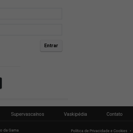
Supervascaínos
Vaskipédia
Contato
sco da Gama
Política de Privacidade e Cookies
•