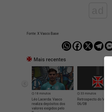
ad
Fonte:
X Vasco Base
Mais recentes
18 minutos
33 minutos
Léo Lacerda: Vasco
Retrospecto do Vasc
realiza depósitos dos
06/08
valores exigidos pelo