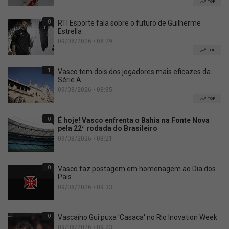
TOP
0
RTI Esporte fala sobre o futuro de Guilherme
Estrella
09/08/2026 • 08:29
TOP
1
Vasco tem dois dos jogadores mais eficazes da
Série A
09/08/2026 • 08:35
TOP
0
É hoje! Vasco enfrenta o Bahia na Fonte Nova
pela 22ª rodada do Brasileiro
09/08/2026 • 08:21
0
Vasco faz postagem em homenagem ao Dia dos
Pais
09/08/2026 • 09:33
0
Vascaíno Gui puxa 'Casaca' no Rio Inovation Week
09/08/2026 • 09:23