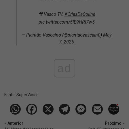
🎥 Vasco TV.
#CriasDaColina
pic.twitter.com/5IE9HRI7w5
— Plantão Vascaíno (@plantaovascain0)
May
7, 2026
ad
Fonte:
SuperVasco‎‎‎‎‎‎
< Anterior
Próximo >