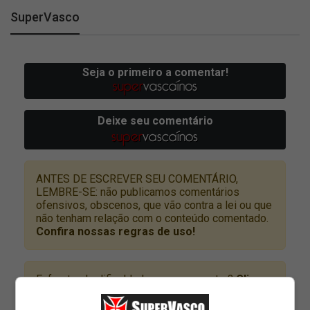
SuperVasco