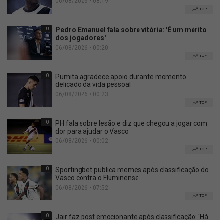
06/08/2026 • 08:19
TOP
0
Pedro Emanuel fala sobre vitória: 'É um mérito
dos jogadores'
06/08/2026 • 00:20
TOP
0
Pumita agradece apoio durante momento
delicado da vida pessoal
06/08/2026 • 00:23
TOP
0
PH fala sobre lesão e diz que chegou a jogar com
dor para ajudar o Vasco
06/08/2026 • 00:02
TOP
0
Sportingbet publica memes após classificação do
Vasco contra o Fluminense
06/08/2026 • 07:52
TOP
0
Jair faz post emocionante após classificação: 'Há