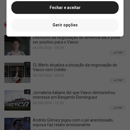
Fechar e aceitar
Mais lidas
Gerir opções
0
Desfecho da negociação do América-MEX pode
ser positivo para o Vasco
06/08/2026 • 08:29
TOP
1
CL Merlo atualiza a situação da negociação do
Vasco com Colidio
06/08/2026 • 08:00
TOP
0
Jornalista italiano diz que Vasco demonstrou
interesse em Benjamín Domínguez
06/08/2026 • 10:26
TOP
0
Andrés Gómez jogou com o pé anestesiado;
esposa faz relato emocionante