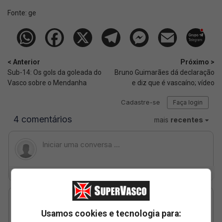
Fonte:
ge
< Anterior
Próximo >
Sub-14: Os gols da goleada do
Bruno Guimarães dá declaração
Vasco sobre o Mendanha
e diz que é vascaíno; vídeo
Usamos cookies e tecnologia para: