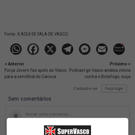
Fonte:
X AQUI SE FALA DE VASCO
< Anterior
Próximo >
Força Jovem faz apelo ao Vasco
Podcast ge Vasco analisa vitória
para a semifinal do Carioca
contra o Botafogo; ouça