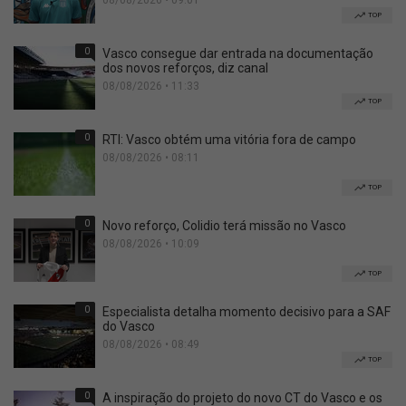
08/08/2026 • 09:01
TOP
0
Vasco consegue dar entrada na documentação
dos novos reforços, diz canal
08/08/2026 • 11:33
TOP
0
RTI: Vasco obtém uma vitória fora de campo
08/08/2026 • 08:11
TOP
0
Novo reforço, Colidio terá missão no Vasco
08/08/2026 • 10:09
TOP
0
Especialista detalha momento decisivo para a SAF
do Vasco
08/08/2026 • 08:49
TOP
0
A inspiração do projeto do novo CT do Vasco e os