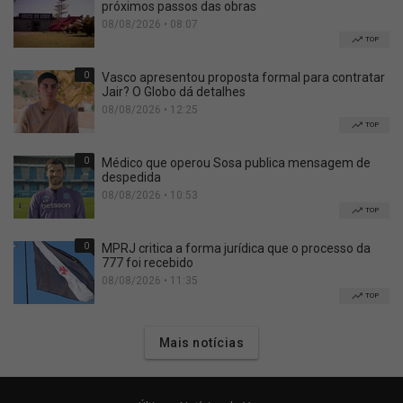
próximos passos das obras
08/08/2026 • 08:07
TOP
0
Vasco apresentou proposta formal para contratar
Jair? O Globo dá detalhes
08/08/2026 • 12:25
TOP
0
Médico que operou Sosa publica mensagem de
despedida
08/08/2026 • 10:53
TOP
0
MPRJ critica a forma jurídica que o processo da
777 foi recebido
08/08/2026 • 11:35
TOP
Mais notícias