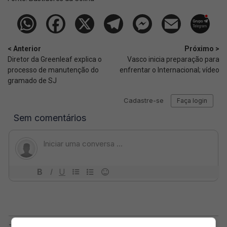
< Anterior
Próximo >
Diretor da Greenleaf explica o
Vasco inicia preparação para
processo de manutenção do
enfrentar o Internacional; vídeo
gramado de SJ