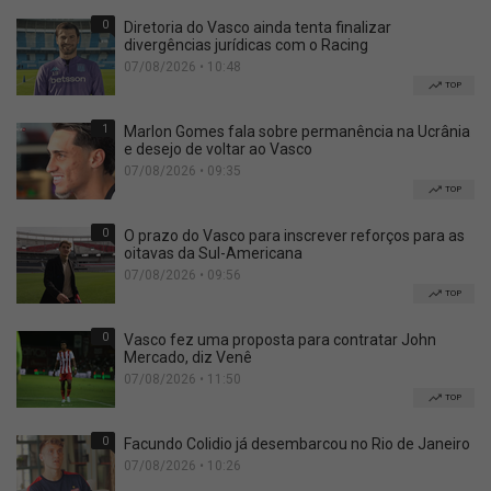
0
Diretoria do Vasco ainda tenta finalizar
divergências jurídicas com o Racing
07/08/2026 • 10:48
TOP
1
Marlon Gomes fala sobre permanência na Ucrânia
e desejo de voltar ao Vasco
07/08/2026 • 09:35
TOP
0
O prazo do Vasco para inscrever reforços para as
oitavas da Sul-Americana
07/08/2026 • 09:56
TOP
0
Vasco fez uma proposta para contratar John
Mercado, diz Venê
07/08/2026 • 11:50
TOP
0
Facundo Colidio já desembarcou no Rio de Janeiro
07/08/2026 • 10:26