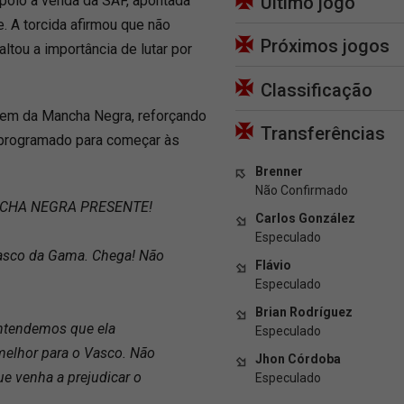
oio à venda da SAF, apontada
Último jogo
. A torcida afirmou que não
Próximos jogos
ltou a importância de lutar por
Classificação
gem da Mancha Negra, reforçando
Transferências
programado para começar às
Brenner
Não Confirmado
ANCHA NEGRA PRESENTE!
Carlos González
Especulado
asco da Gama. Chega! Não
Flávio
Especulado
Brian Rodríguez
entendemos que ela
Especulado
melhor para o Vasco. Não
Jhon Córdoba
e venha a prejudicar o
Especulado