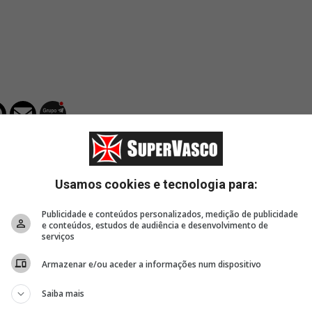
Usamos cookies e tecnologia para:
Publicidade e conteúdos personalizados, medição de publicidade
e conteúdos, estudos de audiência e desenvolvimento de
serviços
5 horas, 27 minutos
5 horas, 34 minutos
6 hor
valor
SIte Oficial: Vasco estreia
Site Oficial: Vasco firma
Basque
Armazenar e/ou aceder a informações num dispositivo
no Carioca Sub-20 neste
contrato de formação
Cassia
sábado
com Isaac Bremer,
do Vas
Saiba mais
do Sub-14
NBB