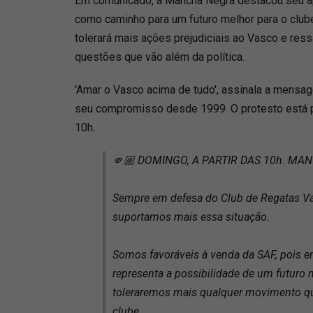
Em comunicado, a Mancha Negra destacou seu ap
como caminho para um futuro melhor para o clube
tolerará mais ações prejudiciais ao Vasco e ressa
questões que vão além da política.
'Amar o Vasco acima de tudo', assinala a mensa
seu compromisso desde 1999. O protesto está 
10h.
🫵🏼 DOMINGO, A PARTIR DAS 10h. M
Sempre em defesa do Club de Regatas V
suportamos mais essa situação.
Somos favoráveis à venda da SAF, pois 
representa a possibilidade de um futuro 
toleraremos mais qualquer movimento qu
clube.