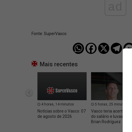
ad
Fonte:
SuperVasco‎‎‎‎‎‎
Mais recentes
4 horas, 14 minutos
5 horas, 25 minutos
Notícias sobre o Vasco: 07
Vasco teria acertado 
de agosto de 2026
do salário e luvas com
Brian Rodríguez