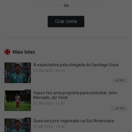
Mais lidas
0
A expectativa pela chegada de Santiago Sosa
07/08/2026 • 09:53
TOP
1
Vasco fez uma proposta para contratar John
Mercado, diz Venê
07/08/2026 • 11:50
TOP
0
Sosa será pré-registrado na Sul-Americana
07/08/2026 • 14:46