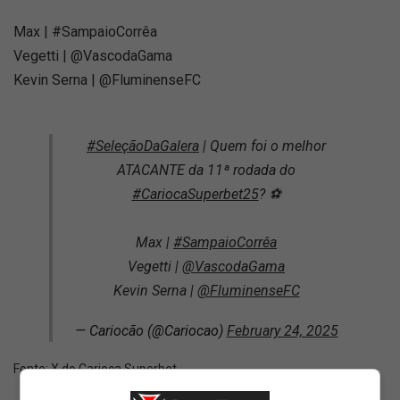
Max | #SampaioCorrêa
Vegetti | @VascodaGama
Kevin Serna | @FluminenseFC
#SeleçãoDaGalera
| Quem foi o melhor
ATACANTE da 11ª rodada do
#CariocaSuperbet25
? ⚽️
Max |
#SampaioCorrêa
Vegetti |
@VascodaGama
Kevin Serna |
@FluminenseFC
— Cariocão (@Cariocao)
February 24, 2025
Fonte:
X do Carioca Superbet