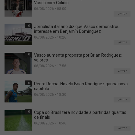
Vasco com Colidio
06/08/2026 • 08:00
TOP
0
Jornalista italiano diz que Vasco demonstrou
interesse em Benjamín Domínguez
06/08/2026 • 10:26
TOP
0
Vasco aumenta proposta por Brian Rodríguez;
valores
06/08/2026 • 17:56
TOP
0
Pedro Rocha: Novela Brian Rodríguez ganha novo
capítulo
06/08/2026 • 18:30
TOP
0
Copa do Brasil terá novidade a partir das quartas
de finais
06/08/2026 • 10:46
TOP