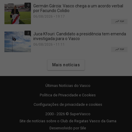
0
Germán Gárcia: Vasco chega a um acordo verbal
por Facundo Colidio
06/08/2026 • 19:17
TOP
2
Juca Kfouri: Candidato a presidência tem emenda
investigada para o Vasco
06/08/2026 • 11:11
TOP
Mais notícias
Últimas Notícias do Vasco
Política de Privacidade e Cookies
Configurações de privacidade e cookies
2000 - 2026 © SuperVasco
Site de notícias sobre o Club de Regatas Vasco da Gama
Desenvolvido por
Sile