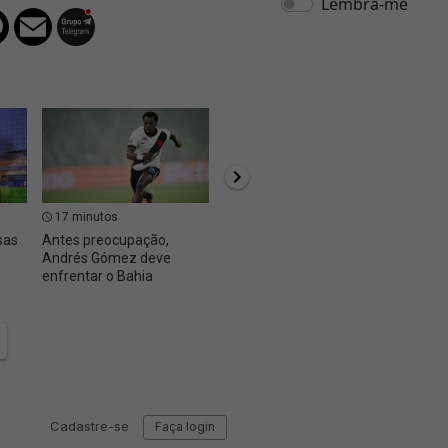
17 minutos
19 minutos
22 m
sas
Antes preocupação,
Feminino: Vasco escalado
Femini
Andrés Gómez deve
para enfrentar o UDA
Vasco 
enfrentar o Bahia