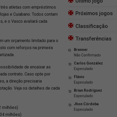
Último jogo
 três atletas com empréstimos
Próximos jogos
 Rojas e Cuiabano. Todos contam
, e o Vasco avaliará cada
Classificação
Transferências
om um orçamento limitado para o
sto com reforços na primeira
Brenner
etizada.
Não Confirmado
Carlos González
ossibilidade de encaixar as
Especulado
ada contrato. Caso opte por
Flávio
s, a direção precisaria
Especulado
otação. Veja os detalhes de cada
Brian Rodríguez
Especulado
Jhon Córdoba
2 milhões)
Especulado
 34 milhões)