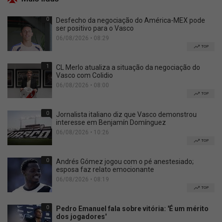
0
Desfecho da negociação do América-MEX pode
ser positivo para o Vasco
06/08/2026 • 08:29
TOP
1
CL Merlo atualiza a situação da negociação do
Vasco com Colidio
06/08/2026 • 08:00
TOP
0
Jornalista italiano diz que Vasco demonstrou
interesse em Benjamín Domínguez
06/08/2026 • 10:26
TOP
0
Andrés Gómez jogou com o pé anestesiado;
esposa faz relato emocionante
06/08/2026 • 08:19
TOP
0
Pedro Emanuel fala sobre vitória: 'É um mérito
dos jogadores'