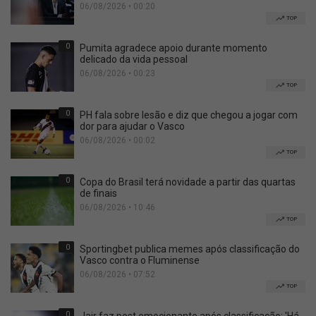
06/08/2026 • 00:20
TOP
0
Pumita agradece apoio durante momento
delicado da vida pessoal
06/08/2026 • 00:23
TOP
0
PH fala sobre lesão e diz que chegou a jogar com
dor para ajudar o Vasco
06/08/2026 • 00:02
TOP
0
Copa do Brasil terá novidade a partir das quartas
de finais
06/08/2026 • 10:46
TOP
0
Sportingbet publica memes após classificação do
Vasco contra o Fluminense
06/08/2026 • 07:52
TOP
0