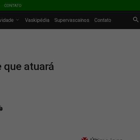
CONTATO
ividade
Vaskipédia
Supervascaínos
Contato
 que atuará
️