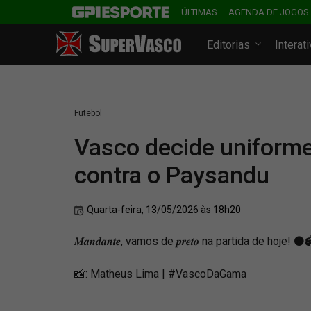
ÚLTIMAS
AGENDA DE JOGOS
Editorias
Interat
Futebol
Vasco decide uniforme
contra o Paysandu
Quarta-feira, 13/05/2026 às 18h20
𝑴𝒂𝒏𝒅𝒂𝒏𝒕𝒆, vamos de 𝒑𝒓𝒆𝒕𝒐 na partida de hoje! ⚫
📸: Matheus Lima | #VascoDaGama