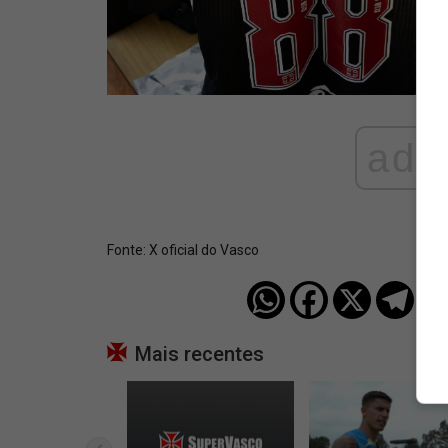
ad
Fonte:
X oficial do Vasco
Mais recentes