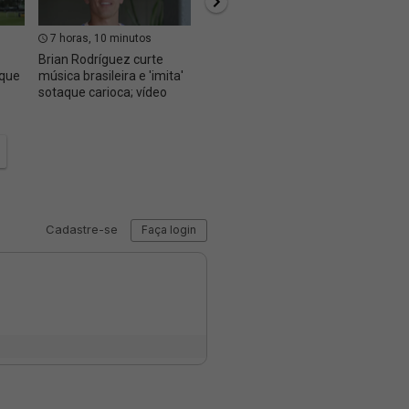
7 horas, 10 minutos
8 horas, 16 minutos
8 hor
Brian Rodríguez curte
Pedro Emanuel mantém
Ex-Vas
 que
música brasileira e 'imita'
confiança e deve repetir
deve j
sotaque carioca; vídeo
formação do último jogo
uma 'e
oportu