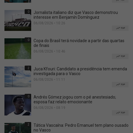
0
Jornalista italiano diz que Vasco demonstrou
interesse em Benjamín Domínguez
06/08/2026 • 10:26
TOP
0
Copa do Brasil terá novidade a partir das quartas
de finais
06/08/2026 • 10:46
TOP
2
Juca Kfouri: Candidato a presidência tem emenda
investigada para o Vasco
06/08/2026 • 11:11
TOP
0
Andrés Gómez jogou com o pé anestesiado;
esposa faz relato emocionante
06/08/2026 • 08:19
TOP
2
Tática Vascaína: Pedro Emanuel tem plano ousado
no Vasco