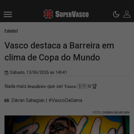
Futebol
Vasco destaca a Barreira em
clima de Copa do Mundo
Sábado, 13/06/2026 às 14h41
Nada mais 𝒃𝒓𝒂𝒔𝒊𝒍𝒆𝒊𝒓𝒐 que ser 𝑽𝒂𝒔𝒄𝒐 🇧🇷💢🏆
📸: Dikran Sahagian | #VascoDaGama
FOTO: DIKRAN SAHAGIAN