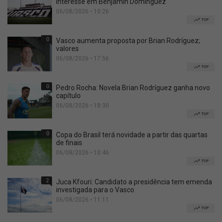
interesse em Benjamín Domínguez
06/08/2026 • 10:26
TOP
0
Vasco aumenta proposta por Brian Rodríguez;
valores
06/08/2026 • 17:56
TOP
0
Pedro Rocha: Novela Brian Rodríguez ganha novo
capítulo
06/08/2026 • 18:30
TOP
0
Copa do Brasil terá novidade a partir das quartas
de finais
06/08/2026 • 10:46
TOP
2
Juca Kfouri: Candidato a presidência tem emenda
investigada para o Vasco
06/08/2026 • 11:11
TOP