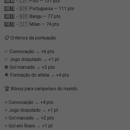
1️⃣7️⃣ - 🇨🇵 PSG — 137 pts
1️⃣8️⃣ - 🇧🇷 Portuguesa — 111 pts
1️⃣9️⃣ - 🇧🇷 Bangu — 77 pts
2️⃣0️⃣ - 🇮🇹 Milan — 74 pts
📋 Critérios da pontuação:
✅ Convocação → +6 pts
✅ Jogo disputado → +1 pt
⚽ Gol marcado → +3 pts
🌟 Formação do atleta → +4 pts
🏆 Bônus para campeões do mundo:
⭐ Convocação → +4 pts
⭐ Jogo disputado → +1 pt
⭐ Gol marcado → +2 pts
⭐ Gol em finais → +1 pt