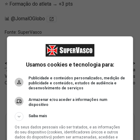
⭐ Formação do atleta → +3 pts
📊 @JornalOGlobo
Fonte:
SuperVasco‎‎‎‎‎‎
< Anterior
Próximo >
Usamos cookies e tecnologia para:
'777 Carioca vai à justiça contra o
Disputas judiciais envolvendo a
Vasco e a SAF', diz Podcast
SAF do Vasco ganharam mais
Publicidade e conteúdos personalizados, medição de
Cruzmaltino
um capítulo
publicidade e conteúdos, estudos de audiência e
desenvolvimento de serviços
Armazenar e/ou aceder a informações num
dispositivo
Saiba mais
Os seus dados pessoais vão ser tratados, e as informações
do seu dispositivo (cookies, identificadores únicos e outros
dados do dispositivo) podem ser armazenadas, acedidas e