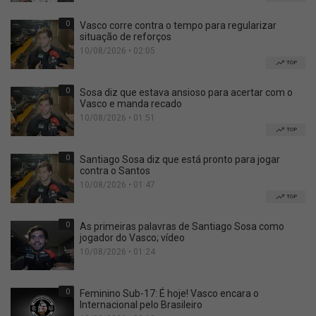
0
Vasco corre contra o tempo para regularizar
situação de reforços
10/08/2026 • 02:05
TOP
0
Sosa diz que estava ansioso para acertar com o
Vasco e manda recado
10/08/2026 • 01:51
TOP
0
Santiago Sosa diz que está pronto para jogar
contra o Santos
10/08/2026 • 01:47
TOP
0
As primeiras palavras de Santiago Sosa como
jogador do Vasco; vídeo
10/08/2026 • 01:24
0
Feminino Sub-17: É hoje! Vasco encara o
Internacional pelo Brasileiro