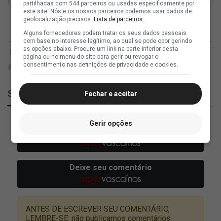
partilhadas com 544 parceiros ou usadas especificamente por
este site. Nós e os nossos parceiros podemos usar dados de
geolocalização precisos.
Lista de parceiros.
Alguns fornecedores podem tratar os seus dados pessoais
com base no interesse legítimo, ao qual se pode opor gerindo
as opções abaixo. Procure um link na parte inferior desta
página ou no menu do site para gerir ou revogar o
consentimento nas definições de privacidade e cookies.
SuperVasco
Fechar e aceitar
Gerir opções