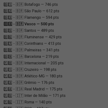
0️⃣1️⃣ - 🇧🇷 Botafogo — 746 pts
0️⃣2️⃣ - 🇧🇷 São Paulo — 612 pts
0️⃣3️⃣ - 🇧🇷 Flamengo — 594 pts
0️⃣4️⃣ - 🇧🇷 Vasco — 500 pts
0️⃣5️⃣ - 🇧🇷 Santos — 489 pts
0️⃣6️⃣ - 🇧🇷 Fluminense — 429 pts
0️⃣7️⃣ - 🇧🇷 Corinthians — 413 pts
0️⃣8️⃣ - 🇧🇷 Palmeiras — 341 pts
0️⃣9️⃣ - 🇪🇦 Barcelona — 219 pts
1️⃣0️⃣ - 🇧🇷 Internacional — 205 pts
1️⃣1️⃣ - 🇧🇷 Cruzeiro — 198 pts
1️⃣2️⃣ - 🇧🇷 Atlético-MG — 180 pts
1️⃣3️⃣ - 🇧🇷 Grêmio — 176 pts
1️⃣4️⃣ - 🇪🇦 Real Madrid — 175 pts
1️⃣5️⃣ - 🇮🇹 Inter de Milão — 171 pts
1️⃣6️⃣ - 🇮🇹 Roma — 140 pts